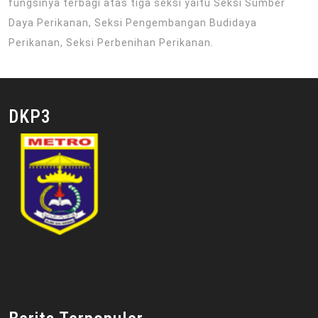
fungsinya terbagi atas tiga seksi yaitu Seksi Sumber
Daya Perikanan, Seksi Pengembangan Budidaya
Perikanan, Seksi Perbenihan Perikanan.
DKP3